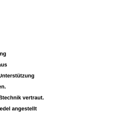
ung
aus
 Unterstützung
en.
technik vertraut.
del angestellt