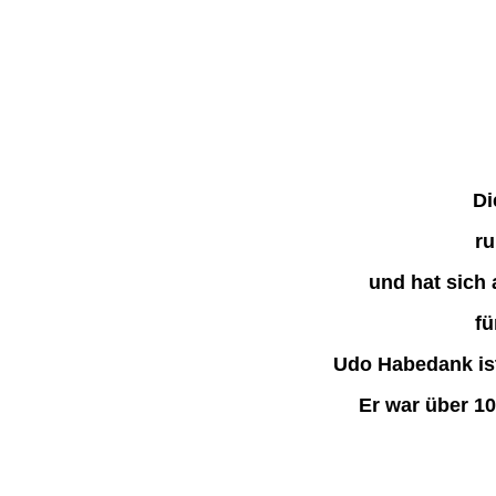
Di
ru
und hat sich 
fü
Udo Habedank ist
Er war über 1